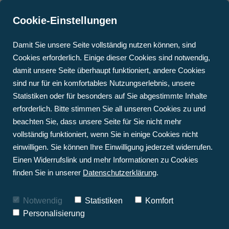
Cookie-Einstellungen
Damit Sie unsere Seite vollständig nutzen können, sind
Cookies erforderlich. Einige dieser Cookies sind notwendig,
damit unsere Seite überhaupt funktioniert, andere Cookies
sind nur für ein komfortables Nutzungserlebnis, unsere
Ausbildung bei Schuth
HEIZUNGSSYSTEME
STAATLICHE FÖRDERUNG
KONTAKT & ANFAHRT
OFFENE STELLEN
BLOG
Statistiken oder für besonders auf Sie abgestimmte Inhalte
• WÄRMEPUMPE
TRINKWASSERENTHÄRTU
FRAG DEN FACHMANN
AUSBILDUNG
TERMIN BUCHEN
erforderlich. Bitte stimmen Sie all unseren Cookies zu und
Qualifikation, Karriere - alles ist möglich bei
• PELLETHEIZUNG
WARTUNG
beachten Sie, dass unsere Seite für Sie nicht mehr
Schuth Haustechnik.
vollständig funktioniert, wenn Sie in einige Cookies nicht
• HYBRIDSYSTEM: 
WÄRMEPUMPEN 
Starte noch heute mit einer Ausbildung, die
GASBRENNWERT & 
ANGEBOTSSERVICE
einwilligen. Sie können Ihre Einwilligung jederzeit widerrufen.
Spaß macht!
SOLAR
Einen Widerrufslink und mehr Informationen zu Cookies
WÄRMEPUMPEN-CHECK
• 
finden Sie in unserer
Datenschutzerklärung
.
SOLARTHERMIEANLAGEN
Notwendig
Statistiken
Komfort
Personalisierung