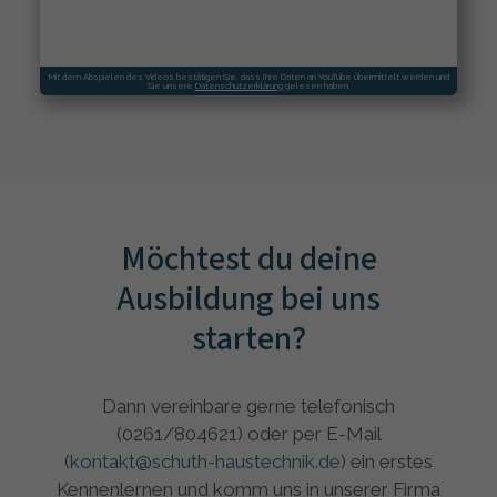
Mit dem Abspielen des Videos bestätigen Sie, dass Ihre Daten an
YouTube
übermittelt werden und
Sie unsere
Datenschutzerklärung
gelesen haben.
Möchtest du deine
Ausbildung bei uns
starten?
Dann vereinbare gerne telefonisch
(0261/804621) oder per E-Mail
(
kontakt@schuth-haustechnik.de
) ein erstes
Kennenlernen und komm uns in unserer Firma