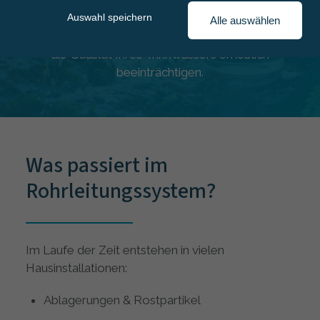
Verantwortung für die Wasserqualität bei Ihnen
Auswahl speichern
als Eigentümer. Was viele nicht wissen: Alte oder
Alle auswählen
schlecht gewartete Leitungen im Haus können
die Qualität Ihres Trinkwassers erheblich
beeinträchtigen.
Was passiert im
Rohrleitungssystem?
Im Laufe der Zeit entstehen in vielen
Hausinstallationen:
Ablagerungen & Rostpartikel