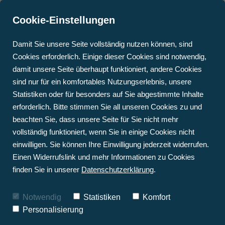
Cookie-Einstellungen
Damit Sie unsere Seite vollständig nutzen können, sind
Cookies erforderlich. Einige dieser Cookies sind notwendig,
damit unsere Seite überhaupt funktioniert, andere Cookies
Sauberes Trinkwasser
sind nur für ein komfortables Nutzungserlebnis, unsere
HEIZUNGSSYSTEME
STAATLICHE FÖRDERUNG
KONTAKT & ANFAHRT
OFFENE STELLEN
BLOG
beginnt im eigenen Zuhause
Statistiken oder für besonders auf Sie abgestimmte Inhalte
• WÄRMEPUMPE
TRINKWASSERENTHÄRTU
FRAG DEN FACHMANN
AUSBILDUNG
TERMIN BUCHEN
erforderlich. Bitte stimmen Sie all unseren Cookies zu und
Wasseraufbereitung, Vitalisierung
• PELLETHEIZUNG
WARTUNG
beachten Sie, dass unsere Seite für Sie nicht mehr
und chemiefreier Schutz vor Kalk &
vollständig funktioniert, wenn Sie in einige Cookies nicht
• HYBRIDSYSTEM: 
WÄRMEPUMPEN 
GASBRENNWERT & 
ANGEBOTSSERVICE
Korrosion – mit Permatrade
einwilligen. Sie können Ihre Einwilligung jederzeit widerrufen.
SOLAR
Einen Widerrufslink und mehr Informationen zu Cookies
WÄRMEPUMPEN-CHECK
• 
finden Sie in unserer
Datenschutzerklärung
.
SOLARTHERMIEANLAGEN
Unser Leitungswasser gehört zu den
Notwendig
Statistiken
Komfort
bestkontrollierten Lebensmitteln – bis zum
Personalisierung
Hausanschluss. Doch ab diesem Punkt liegt die