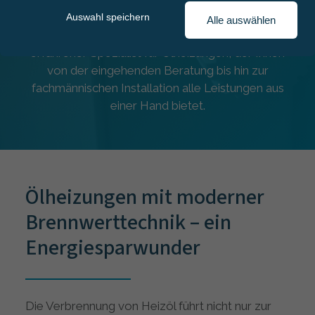
einfachste Möglichkeit, um eine wohltuende
Auswahl speichern
Alle auswählen
Wärme in das Zuhause zu zaubern. Wir sind Ihr
erfahrener Spezialist für Ölheizungen, der Ihnen
von der eingehenden Beratung bis hin zur
fachmännischen Installation alle Leistungen aus
einer Hand bietet.
Ölheizungen mit moderner
Brennwerttechnik – ein
Energiesparwunder
Die Verbrennung von Heizöl führt nicht nur zur