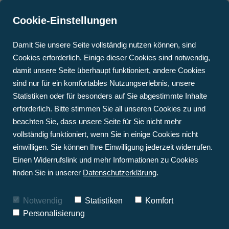
Cookie-Einstellungen
Damit Sie unsere Seite vollständig nutzen können, sind
Cookies erforderlich. Einige dieser Cookies sind notwendig,
damit unsere Seite überhaupt funktioniert, andere Cookies
Ihr Fachbetrieb für bewährte
sind nur für ein komfortables Nutzungserlebnis, unsere
HEIZUNGSSYSTEME
STAATLICHE FÖRDERUNG
Ölheizungen in Koblenz und
KONTAKT & ANFAHRT
OFFENE STELLEN
BLOG
Statistiken oder für besonders auf Sie abgestimmte Inhalte
• WÄRMEPUMPE
TRINKWASSERENTHÄRTU
Umgebung
FRAG DEN FACHMANN
AUSBILDUNG
TERMIN BUCHEN
erforderlich. Bitte stimmen Sie all unseren Cookies zu und
• PELLETHEIZUNG
WARTUNG
beachten Sie, dass unsere Seite für Sie nicht mehr
vollständig funktioniert, wenn Sie in einige Cookies nicht
• HYBRIDSYSTEM: 
WÄRMEPUMPEN 
GASBRENNWERT & 
ANGEBOTSSERVICE
einwilligen. Sie können Ihre Einwilligung jederzeit widerrufen.
Die bewährte Ölheizung ist für viele unserer
SOLAR
Einen Widerrufslink und mehr Informationen zu Cookies
WÄRMEPUMPEN-CHECK
Kundinnen und Kunden in und um Koblenz,
• 
finden Sie in unserer
Datenschutzerklärung
.
Neuwied & Engers nach wie vor die erste Wahl.
SOLARTHERMIEANLAGEN
Besonders in ländlichen Bereichen ist oftmals
Notwendig
Statistiken
Komfort
keine Versorgungsleitung vorhanden, die die
Personalisierung
Nutzung einer Gasheizung ermöglichen könnte.
Sodann ist eine preisgünstige Ölheizung die